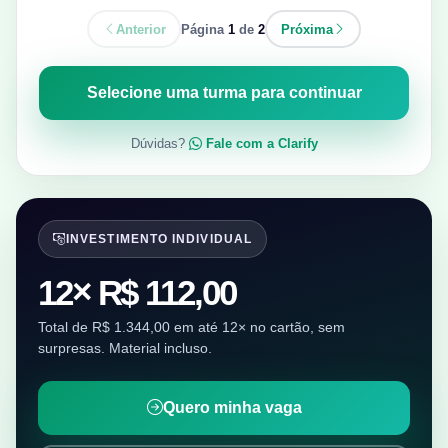
Anterior
Página
1
de
2
Próxima
Selecione uma turma para continuar
Dúvidas?
Fale com a Clarify
INVESTIMENTO INDIVIDUAL
12× R$ 112,00
Total de R$ 1.344,00 em até 12× no cartão, sem
surpresas. Material incluso.
Quero minha vaga